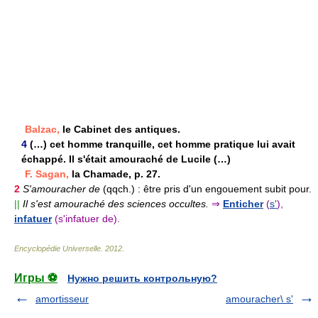
Balzac,
le Cabinet des antiques.
4
(…) cet homme tranquille, cet homme pratique lui avait
échappé. Il s'était amouraché de Lucile (…)
F. Sagan,
la Chamade, p. 27.
2
S'amouracher de
(qqch.) :
être pris d'un engouement subit pour.
||
Il s'est amouraché des sciences occultes.
⇒
Enticher
(
s'
),
infatuer
(s'infatuer de).
Encyclopédie Universelle
.
2012
.
Игры ⚽
Нужно решить контрольную?
amortisseur
amouracher\ s'