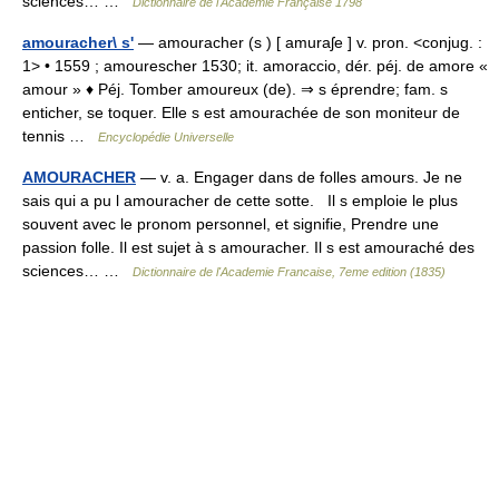
sciences… …
Dictionnaire de l'Académie Française 1798
amouracher\ s'
— amouracher (s ) [ amuraʃe ] v. pron. <conjug. :
1> • 1559 ; amourescher 1530; it. amoraccio, dér. péj. de amore «
amour » ♦ Péj. Tomber amoureux (de). ⇒ s éprendre; fam. s
enticher, se toquer. Elle s est amourachée de son moniteur de
tennis …
Encyclopédie Universelle
AMOURACHER
— v. a. Engager dans de folles amours. Je ne
sais qui a pu l amouracher de cette sotte. Il s emploie le plus
souvent avec le pronom personnel, et signifie, Prendre une
passion folle. Il est sujet à s amouracher. Il s est amouraché des
sciences… …
Dictionnaire de l'Academie Francaise, 7eme edition (1835)