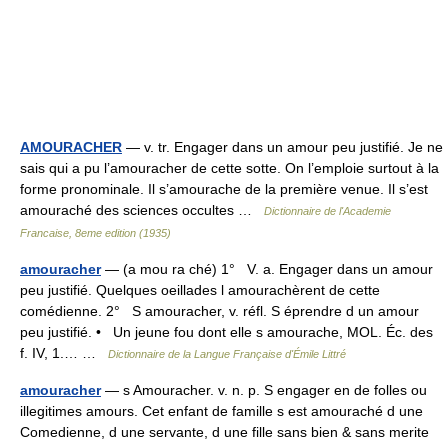
AMOURACHER
— v. tr. Engager dans un amour peu justifié. Je ne
sais qui a pu l’amouracher de cette sotte. On l’emploie surtout à la
forme pronominale. Il s’amourache de la première venue. Il s’est
amouraché des sciences occultes …
Dictionnaire de l'Academie
Francaise, 8eme edition (1935)
amouracher
— (a mou ra ché) 1° V. a. Engager dans un amour
peu justifié. Quelques oeillades l amourachèrent de cette
comédienne. 2° S amouracher, v. réfl. S éprendre d un amour
peu justifié. • Un jeune fou dont elle s amourache, MOL. Éc. des
f. IV, 1.… …
Dictionnaire de la Langue Française d'Émile Littré
amouracher
— s Amouracher. v. n. p. S engager en de folles ou
illegitimes amours. Cet enfant de famille s est amouraché d une
Comedienne, d une servante, d une fille sans bien & sans merite