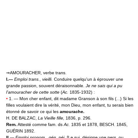
⇒AMOURACHER, verbe trans.
I.—
Emploi trans., vieilli.
Conduire quelqu'un à éprouver une
grande passion, souvent déraisonnable.
Je ne sais qui a pu
l'amouracher de cette sotte
(
Ac.
1835-1932) :
•
1. — Mon cher enfant, dit madame Granson à son fils (...) Si les
filles voulaient dire la vérité, mon Dieu, mon enfant, tu serais bien
étonné de savoir ce qui les
amourache.
H. DE BALZAC,
La Vieille fille,
1836, p. 296.
Rem.
Attesté comme fam. ds
Ac.
1835 et 1878, BESCH. 1845,
GUÉRIN 1892.
II.—
Emploi pronom., gén. péj.
[Le suj. désigne une pers. ou,