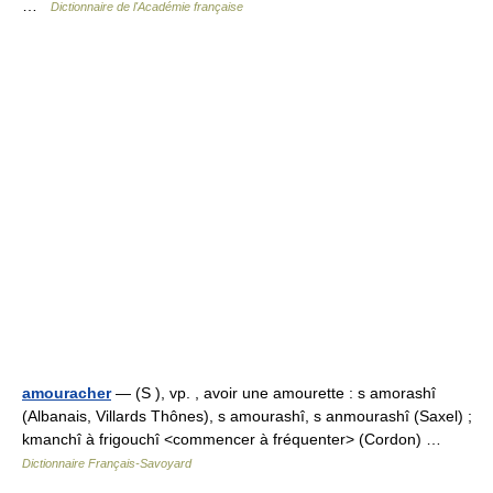
…
Dictionnaire de l'Académie française
amouracher
— (S ), vp. , avoir une amourette : s amorashî
(Albanais, Villards Thônes), s amourashî, s anmourashî (Saxel) ;
kmanchî à frigouchî <commencer à fréquenter> (Cordon) …
Dictionnaire Français-Savoyard