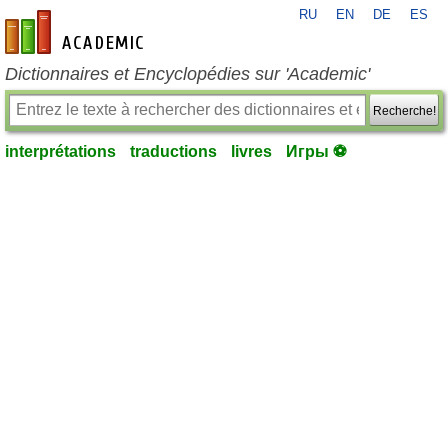
RU
EN
DE
ES
fr-academic.com
Dictionnaires et Encyclopédies sur 'Academic'
Recherche!
interprétations
traductions
livres
Игры ⚽