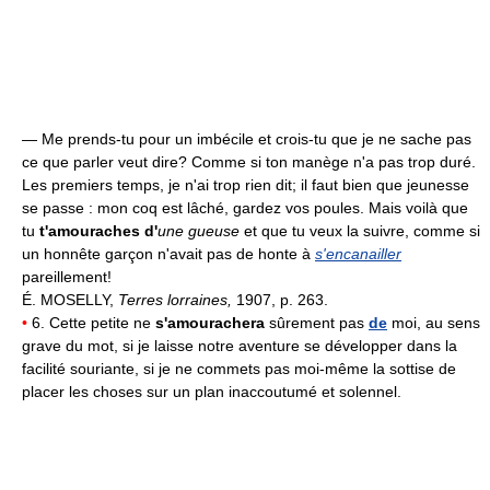
— Me prends-tu pour un imbécile et crois-tu que je ne sache pas
ce que parler veut dire? Comme si ton manège n'a pas trop duré.
Les premiers temps, je n'ai trop rien dit; il faut bien que jeunesse
se passe : mon coq est lâché, gardez vos poules. Mais voilà que
tu
t'amouraches d'
une gueuse
et que tu veux la suivre, comme si
un honnête garçon n'avait pas de honte à
s'encanailler
pareillement!
É. MOSELLY,
Terres lorraines,
1907, p. 263.
•
6. Cette petite ne
s'amourachera
sûrement pas
de
moi, au sens
grave du mot, si je laisse notre aventure se développer dans la
facilité souriante, si je ne commets pas moi-même la sottise de
placer les choses sur un plan inaccoutumé et solennel.