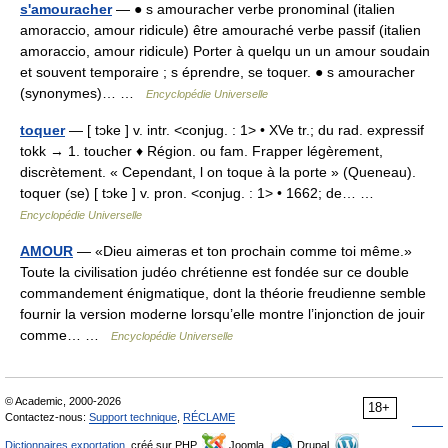
s'amouracher
— ● s amouracher verbe pronominal (italien
amoraccio, amour ridicule) être amouraché verbe passif (italien
amoraccio, amour ridicule) Porter à quelqu un un amour soudain
et souvent temporaire ; s éprendre, se toquer. ● s amouracher
(synonymes)… …
Encyclopédie Universelle
toquer
— [ tɔke ] v. intr. <conjug. : 1> • XVe tr.; du rad. expressif
tokk → 1. toucher ♦ Région. ou fam. Frapper légèrement,
discrètement. « Cependant, l on toque à la porte » (Queneau).
toquer (se) [ tɔke ] v. pron. <conjug. : 1> • 1662; de… …
Encyclopédie Universelle
AMOUR
— «Dieu aimeras et ton prochain comme toi même.»
Toute la civilisation judéo chrétienne est fondée sur ce double
commandement énigmatique, dont la théorie freudienne semble
fournir la version moderne lorsqu’elle montre l’injonction de jouir
comme… …
Encyclopédie Universelle
© Academic, 2000-2026
18+
Contactez-nous:
Support technique
,
RÉCLAME
Dictionnaires exportation
, créé sur PHP,
Joomla,
Drupal,