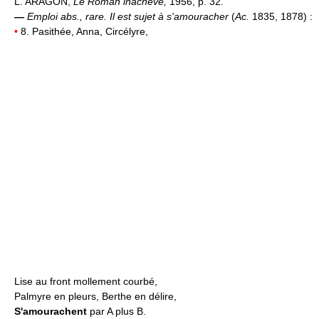
L. ARAGON,
Le Roman inachevé,
1956, p. 32.
—
Emploi abs., rare.
Il est sujet à s'amouracher
(
Ac.
1835, 1878) :
•
8. Pasithée, Anna, Circélyre,
Lise au front mollement courbé,
Palmyre en pleurs, Berthe en délire,
S'amourachent
par A plus B.