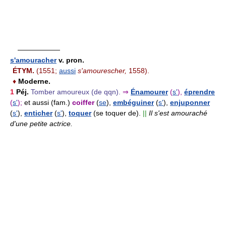
——————
s'amouracher
v. pron.
ÉTYM.
(1551;
aussi
s'amourescher,
1558).
♦
Moderne.
1
Péj.
Tomber amoureux (de qqn).
⇒
Énamourer
(
s'
),
éprendre
(
s'
);
et aussi
(fam.)
coiffer
(
se
),
embéguiner
(
s'
),
enjuponner
(
s'
),
enticher
(
s'
),
toquer
(se toquer de).
||
Il s'est amouraché
d'une petite actrice.