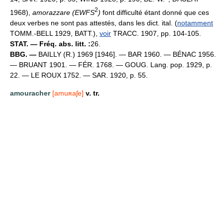
2
1968),
amorazzare (EWFS
)
font difficulté étant donné que ces
deux verbes ne sont pas attestés, dans les dict. ital. (
notamment
TOMM.-BELL 1929, BATT.),
voir
TRACC. 1907, pp. 104-105.
STAT. — Fréq. abs. litt. :
26.
BBG. —
BAILLY (R.) 1969 [1946]. — BAR 1960. — BÉNAC 1956.
— BRUANT 1901. — FÉR. 1768. — GOUG. Lang. pop. 1929, p.
22. — LE ROUX 1752. — SAR. 1920, p. 55.
amouracher
[amuʀaʃe]
v. tr.