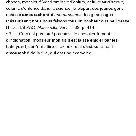
choses, monsieur! Vendramin vit d'opium, celui-ci
vit d'amour,
celui-là s'enfonce dans la science, la plupart des jeunes gens
riches
s'amourachent d'
une danseuse,
les gens sages
thésaurisent; nous nous faisons tous un bonheur ou une ivresse.
H. DE BALZAC,
Massimilla Doni,
1839, p. 414.
•
3. — Ce n'est pas tout! poursuivit le chevalier fumant
d'indignation, monsieur mon fils s'est laissé enjôler par les
Laheyrard, qui l'ont attiré chez eux, et il
s'est
sottement
amouraché de
la fille, qui est une écervelée...