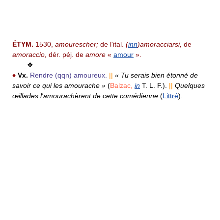
ÉTYM.
1530,
amourescher;
de l'ital.
(
inn
)amoracciarsi,
de
amoraccio,
dér. péj. de
amore
«
amour
».
❖
♦
Vx.
Rendre (qqn) amoureux.
||
« Tu serais bien étonné de
savoir ce qui les amourache »
(
Balzac,
in
T. L. F.).
||
Quelques
œillades l'amourachèrent de cette comédienne
(
Littré
).