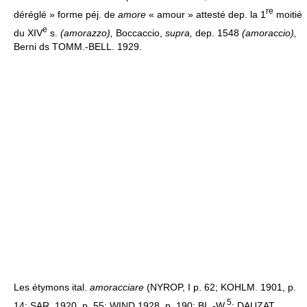
re
déréglé » forme péj. de
amore
« amour » attesté dep. la 1
moitié
e
du XIV
s.
(amorazzo),
Boccaccio,
supra,
dep. 1548
(amoraccio),
Berni ds TOMM.-BELL. 1929.
Les étymons ital.
amoracciare
(NYROP, I p. 62; KOHLM. 1901, p.
5
14; SAR. 1920, p. 55; WIND 1928, p. 190; BL.-W.
; DAUZAT