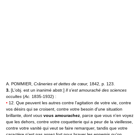
A. POMMIER,
Crâneries et dettes de cœur,
1842, p. 123.
3.
[L'obj. est un inanimé abstr.]
Il s'est amouraché des sciences
occultes
(
Ac.
1835-1932) :
•
12. Que peuvent les autres contre l'agitation de votre vie, contre
vos désirs qui se croisent, contre votre besoin d'une situation
brillante,
dont vous
vous amourachez
, parce que vous n'en voyez
que les dehors, contre votre coquetterie qui a peur de la vieillesse,
contre votre vanité qui veut se faire remarquer, tandis que votre
caractère n'est pas assez fort pour braver les ennemis qu'on