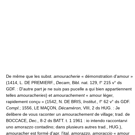
De même que les subst.
amouracherie
« démonstration d'amour »
(1414, L. DE PREMIERF.,
Decam,
Bibl. nat. 129, f° 215 v° ds
GDF. : D'autre part je ne suis pas pucelle a qui bien appartiennent
telles
amouracheries
) et
amourachement
« amour léger,
rapidement conçu » (1542, N. DE BRIS,
Institut.,
f° 62 v° ds GDF.
Compl.
; 1556, LE MAÇON,
Décaméron,
VIII, 2 ds HUG. : Je
delibere de vous raconter un
amourachement
de village; trad. de
BOCCACE,
Dec.,
8-2 ds BATT. t. 1 1961 : io intendo raccontarvi
uno amorazzo contadino; dans plusieurs autres trad., HUG.),
amouracher
est formé d'apr. l'ital.
amorazzo, amoraccio
« amour