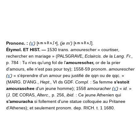
Prononc. :
(
s'
)
[
],
(je m')
[
].
Étymol. ET HIST. —
1530 trans.
amourescher
« courtiser,
rechercher en mariage » (PALSGRAVE,
Eclaircis. de la Lang. Fr.,
p. 784 : Tu n'es qu'ung fol de l'
amourescher,
or de la prier
d'amours, elle n'est pas pour toy); 1558-59 pronom.
amourescher
(
s'
)
« s'éprendre d'un amour peu justifié de qqn ou de qqc. »
(MARG. D'ANG.,
Hept.,
VI ds GDF.
Compl.
: Sa femme
s'estoit
amouraschee
d'un jeune homme); 1558
amouracher (
s'
)
«
id.
»
(J. DE CORAS,
Alterc.,
p. 256,
ibid.
: Ce jeune Athenien qui
s'amouracha
si follement d'une statue colloquée au Pritanee
d'Athenes); et seulement pronom. dep. RICH. t. 1 1680.