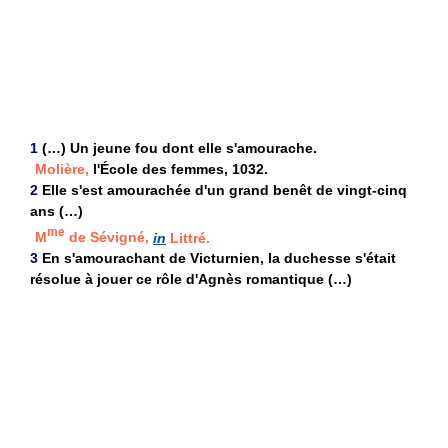
1
(…) Un jeune fou dont elle s'amourache.
Molière,
l'École des femmes, 1032.
2
Elle s'est amourachée d'un grand benêt de vingt-cinq
ans (…)
me
M
de Sévigné,
in
Littré.
3
En s'amourachant de Victurnien, la duchesse s'était
résolue à jouer ce rôle d'Agnès romantique (…)