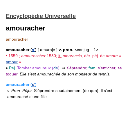
Encyclopédie Universelle
amouracher
amouracher
amouracher (
s'
)
[ amuraʃe ]
v. pron.
<conjug. : 1>
• 1559 ;
amourescher
1530;
it.
amoraccio,
dér. péj. de
amore
«
amour
»
♦
Péj.
Tomber amoureux (
de
).
⇒
s'éprendre
;
fam.
s'enticher
,
se
toquer
.
Elle s'est amourachée de son moniteur de tennis.
amouracher (
s'
)
v.
Pron.
Péjor.
S'éprendre soudainement (de qqn). Il s'est
amouraché d'une fille.