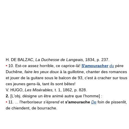
H. DE BALZAC,
La Duchesse de Langeais,
1834, p. 237.
•
10. Est-ce assez horrible, ce caprice-là!
S'amouracher
du
père
Duchêne,
faire les yeux doux
à la guillotine, chanter des romances
et jouer de la guitare sous le balcon de 93, c'est à cracher sur tous
ces jeunes gens-là, tant ils sont bêtes!
V. HUGO,
Les Misérables,
t. 1, 1862, p. 828.
2.
[L'obj. désigne un être animé autre que l'homme] :
•
11. ... l'herboriseur
s'éprend
et
s'amourache
De
foin de pissenlit,
de chiendent, de bourrache.